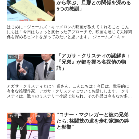
から学ぶ、旦那との関係を深める
5つの教訓」
はじめに：ジェームズ・キャメロンの映画が教えてくれること こん
にちは！今日はちょっと変わったアプローチで、映画を通じて夫婦関
係を深めるヒントを探ってみたいと思います。 ジェームズ・キャメ
ロン監督の作品は、ただのエンターテイメント以上のものを...
「アガサ・クリスティの謎解き：
その他
『兄弟』が鍵を握る名探偵の物
語」
アガサ・クリスティとは？ 皆さん、こんにちは！今日は、世界的に
有名な推理作家、アガサ・クリスティについてお話しします。 クリ
スティは、数々のミステリー小説で知られ、その作品は今もなお多く
の人々に愛され続けています。 彼女の作品は、複雑で巧妙...
“コナー・マクレガーと彼の兄弟
その他
たち: 格闘技の道を歩む家族の絆
と影響”