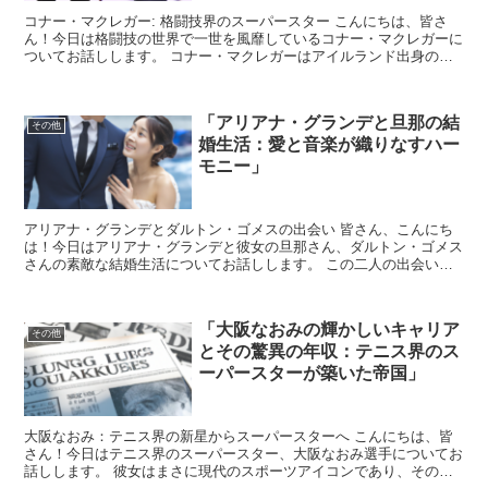
コナー・マクレガー: 格闘技界のスーパースター こんにちは、皆さ
ん！今日は格闘技の世界で一世を風靡しているコナー・マクレガーに
ついてお話しします。 コナー・マクレガーはアイルランド出身の総
合格闘家で、UFC（アルティメット・ファイティング・...
「アリアナ・グランデと旦那の結
その他
婚生活：愛と音楽が織りなすハー
モニー」
アリアナ・グランデとダルトン・ゴメスの出会い 皆さん、こんにち
は！今日はアリアナ・グランデと彼女の旦那さん、ダルトン・ゴメス
さんの素敵な結婚生活についてお話しします。 この二人の出会いは
2020年初頭にさかのぼります。 アリアナ・グランデは...
「大阪なおみの輝かしいキャリア
その他
とその驚異の年収：テニス界のス
ーパースターが築いた帝国」
大阪なおみ：テニス界の新星からスーパースターへ こんにちは、皆
さん！今日はテニス界のスーパースター、大阪なおみ選手についてお
話しします。 彼女はまさに現代のスポーツアイコンであり、その輝