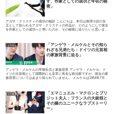
す、作家としての成功と年収の秘
密」
アガサ・クリスティの成功の秘訣 こんにちは、本日は推理小説の女
王として知られるアガサ・クリスティの作品が、どのようにして彼女
を作家としての成功へと導いたのか、その秘密に迫りたいと思いま
す。 クリスティの作品は、今もなお世界中で愛読され続けて...
「アンゲラ・メルケルとその知ら
その他
れざる兄弟たち：ドイツの元首相
の家族背景に迫る」
アンゲラ・メルケルの早期生活と家族背景 アンゲラ・メルケル、ド
イツの元首相として国際的にも非常に有名な政治家ですが、彼女の家
族背景についてはあまり知られていません。 メルケルは1954年7月
17日にハンブルクで生まれ、後に東ドイツのテンプリ...
「エマニュエル・マクロンとブリ
その他
ジット夫人：フランスの大統領と
その嫁のユニークなラブストーリ
ー」