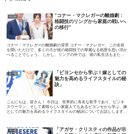
“コナー・マクレガーの離婚劇：
その他
格闘技のリングから家庭の戦いへ
の移行”
コナー・マクレガーの離婚劇の背景 コナー・マクレガー、この名前
を聞いただけで、多くの方が彼の格闘技での華麗なる戦歴を思い浮か
べることでしょう。 しかし、リングの外では、彼の私生活もまた、
多くの注目を集めています。特に最近、マクレガーの離婚劇...
「ビヨンセから学ぶ！嫁としての
その他
魅力を高めるライフスタイルの秘
訣」
こんにちは、皆さん！ 今日は、世界的に有名な歌手であり、ビジネ
スウーマン、そして素晴らしい家庭人でもあるビヨンセから学ぶ、嫁
としての魅力を高めるライフスタイルの秘訣についてお話しします。
ビヨンセのような魅力的な人物から学べることは多いです...
「アガサ・クリスティの作品が示
その他