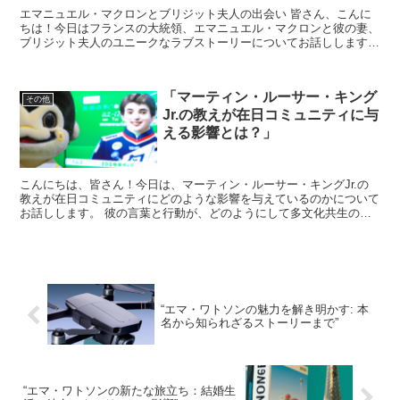
エマニュエル・マクロンとブリジット夫人の出会い 皆さん、こんに
ちは！今日はフランスの大統領、エマニュエル・マクロンと彼の妻、
ブリジット夫人のユニークなラブストーリーについてお話しします。
このカップルの出会いは、一般的なロマンスとは少し異な...
「マーティン・ルーサー・キング
その他
Jr.の教えが在日コミュニティに与
える影響とは？」
こんにちは、皆さん！今日は、マーティン・ルーサー・キングJr.の
教えが在日コミュニティにどのような影響を与えているのかについて
お話しします。 彼の言葉と行動が、どのようにして多文化共生の理
解と尊重に寄与しているのか、具体的な例を交えながら解...
“エマ・ワトソンの魅力を解き明かす: 本
名から知られざるストーリーまで”
“エマ・ワトソンの新たな旅立ち：結婚生