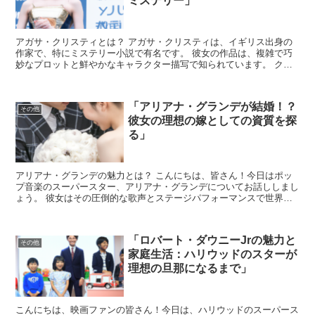
ミステリー」
アガサ・クリスティとは？ アガサ・クリスティは、イギリス出身の
作家で、特にミステリー小説で有名です。 彼女の作品は、複雑で巧
妙なプロットと鮮やかなキャラクター描写で知られています。 クリ
スティの小説は、世界中で広く読まれ、多くの言語に翻訳さ...
「アリアナ・グランデが結婚！？
その他
彼女の理想の嫁としての資質を探
る」
アリアナ・グランデの魅力とは？ こんにちは、皆さん！今日はポッ
プ音楽のスーパースター、アリアナ・グランデについてお話ししまし
ょう。 彼女はその圧倒的な歌声とステージパフォーマンスで世界中
にファンを持っていますが、もし彼女が結婚するとしたら、...
「ロバート・ダウニーJrの魅力と
その他
家庭生活：ハリウッドのスターが
理想の旦那になるまで」
こんにちは、映画ファンの皆さん！今日は、ハリウッドのスーパース