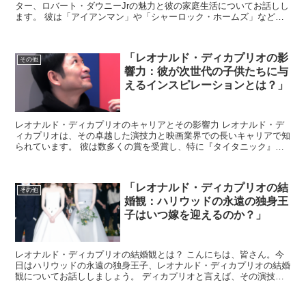
ター、ロバート・ダウニーJrの魅力と彼の家庭生活についてお話しし
ます。 彼は「アイアンマン」や「シャーロック・ホームズ」など、
数々のヒット作で知られる俳優ですが、その魅力はスクリ...
「レオナルド・ディカプリオの影
その他
響力：彼が次世代の子供たちに与
えるインスピレーションとは？」
レオナルド・ディカプリオのキャリアとその影響力 レオナルド・デ
ィカプリオは、その卓越した演技力と映画業界での長いキャリアで知
られています。 彼は数多くの賞を受賞し、特に『タイタニック』や
『レヴェナント: 蘇えりし者』での役どころは世界中の観...
「レオナルド・ディカプリオの結
その他
婚観：ハリウッドの永遠の独身王
子はいつ嫁を迎えるのか？」
レオナルド・ディカプリオの結婚観とは？ こんにちは、皆さん。今
日はハリウッドの永遠の独身王子、レオナルド・ディカプリオの結婚
観についてお話ししましょう。 ディカプリオと言えば、その演技力
だけでなく、彼のプライベートな生活も常に注目の的ですね...