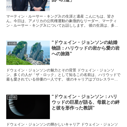
マーティン・ルーサー・キングJr.の生涯と遺産 こんにちは、皆さ
ん。今日は、アメリカの公民権運動の象徴的なリーダー、マーティ
ン・ルーサー・キングJr.についてお話しします。 彼の生涯は、多く
の人々に影響を与え、今日の社会においてもその教えが...
“ドウェイン・ジョンソンの結婚
その他
物語：ハリウッドの岩から愛の岩
への旅路”
ドウェイン・ジョンソンの魅力とその背景 ドウェイン・ジョンソ
ン、多くの人が「ザ・ロック」として知るこの名前は、ハリウッドで
最も愛されている俳優の一人です。 彼のキャリアはプロレスラーと
しての成功から始まり、その後、映画業界での圧倒的な成功へ...
“ドウェイン・ジョンソン：ハリ
その他
ウッドの巨星が語る、母親との絆
と彼を形作った教訓”
ドウェイン・ジョンソンの輝かしいキャリア ドウェイン・ジョンソ