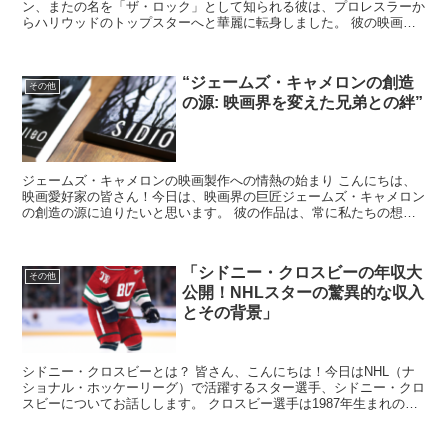
ン、またの名を「ザ・ロック」として知られる彼は、プロレスラーか
らハリウッドのトップスターへと華麗に転身しました。 彼の映画は
世界中で大ヒットし、その魅力的なパーソナリティと圧倒的...
“ジェームズ・キャメロンの創造
その他
の源: 映画界を変えた兄弟との絆”
ジェームズ・キャメロンの映画製作への情熱の始まり こんにちは、
映画愛好家の皆さん！今日は、映画界の巨匠ジェームズ・キャメロン
の創造の源に迫りたいと思います。 彼の作品は、常に私たちの想像
力をかき立て、映画技術の限界を押し広げてきました。 で...
「シドニー・クロスビーの年収大
その他
公開！NHLスターの驚異的な収入
とその背景」
シドニー・クロスビーとは？ 皆さん、こんにちは！今日はNHL（ナ
ショナル・ホッケーリーグ）で活躍するスター選手、シドニー・クロ
スビーについてお話しします。 クロスビー選手は1987年生まれのカ
ナダ出身で、若い頃からその才能が注目されていまし...