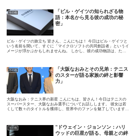
「ビル・ゲイツの知られざる物
その他
語：本名から見る彼の成功の秘
密」
ビル・ゲイツの旅立ち 皆さん、こんにちは！ 今日はビル・ゲイツと
いう名前を聞いて、すぐに「マイクロソフトの共同創設者」というイ
メージが浮かぶかもしれませんね。 しかし、彼の成功物語は、ただ
の起業家の話に留まりません。ビル・ゲイツの本名はウィ...
「大阪なおみとその兄弟：テニス
その他
のスターが語る家族の絆と影響
力」
大阪なおみ：テニス界の新星 こんにちは、皆さん！今日はテニスの
スーパースター、大阪なおみ選手についてお話しします。 彼女は若
くして数々のタイトルを獲得し、世界中のファンを魅了しています。
しかし、彼女の成功は単独でのものではありません。家族...
“ドウェイン・ジョンソン：ハリ
その他
ウッドの巨星が語る、母親との絆