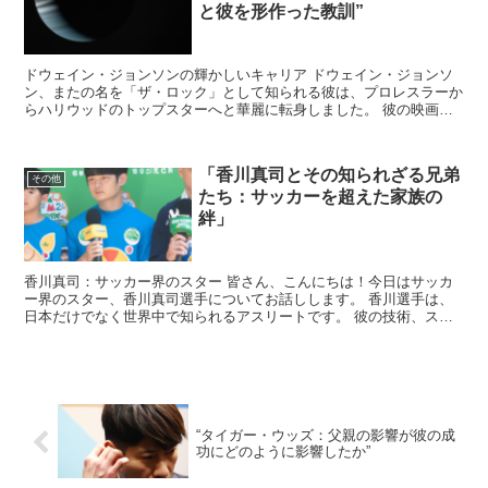
と彼を形作った教訓”
ドウェイン・ジョンソンの輝かしいキャリア ドウェイン・ジョンソ
ン、またの名を「ザ・ロック」として知られる彼は、プロレスラーか
らハリウッドのトップスターへと華麗に転身しました。 彼の映画は
世界中で大ヒットし、その魅力的なパーソナリティと圧倒的...
「香川真司とその知られざる兄弟
その他
たち：サッカーを超えた家族の
絆」
香川真司：サッカー界のスター 皆さん、こんにちは！今日はサッカ
ー界のスター、香川真司選手についてお話しします。 香川選手は、
日本だけでなく世界中で知られるアスリートです。 彼の技術、スピ
ード、そしてピッチ上での知性は、多くのサッカーファンを...
“タイガー・ウッズ：父親の影響が彼の成
功にどのように影響したか”