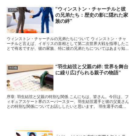
“ウィンストン・チャーチルと彼
その他
の兄弟たち：歴史の影に隠れた家
族の絆”
ウィンストン・チャーチルの兄弟たちについて ウィンストン・チャ
ーチルと言えば、イギリスの首相として第二次世界大戦を指導したこ
とで有名ですが、彼の家族、特に彼の兄弟たちについてはあまり知ら
れていません。 チャーチルには一人の実兄、ジョン・スト...
“羽生結弦と父親の絆: 世界を舞台
その他
に繰り広げられる親子の物語”
序章: 羽生結弦と父親の特別な関係 こんにちは、皆さん。今日は、フ
ィギュアスケート界のスーパースター、羽生結弦選手と彼の父覔さん
との特別な関係についてお話ししたいと思います。 羽生選手の成功
は、彼の才能と努力だけでなく、父覔さんの支えがあっ...