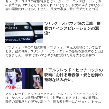
セレーナ・ゴメスの家族背景とは？ セレーナ・ゴメスは、アメリカ
の歌手であり女優としても知られていますが、彼女の成功は単なる才
能の賜物だけではありません。 彼女の家族、特に兄弟たちとの関係
が、彼女のキャリアに大きな影響を与えているのです。 セ...
“バラク・オバマと彼の母親：影
その他
響力とインスピレーションの源
流”
バラク・オバマの早期の影響 バラク・オバマ元大統領について話す
とき、彼の母親、スタンリー・アン・ダナムの影響を無視することは
できません。 彼女はオバマが幼少期に受けた最も大きな影響の一つ
であり、彼の価値観や世界観を形成する上で重要な役割を果...
「アルフレッド・ヒッチコックの
その他
映画における母親像：愛と恐怖の
複雑な絡み合い」
アルフレッド・ヒッチコックとは？ アルフレッド・ヒッチコック
は、サスペンス映画の巨匠として世界的に有名です。 彼の映画は、
独特の緊張感と心理的な深さで、観る者を夢中にさせます。 ヒッチ
コックの作品には、しばしば複雑な母親像が描かれており、こ...