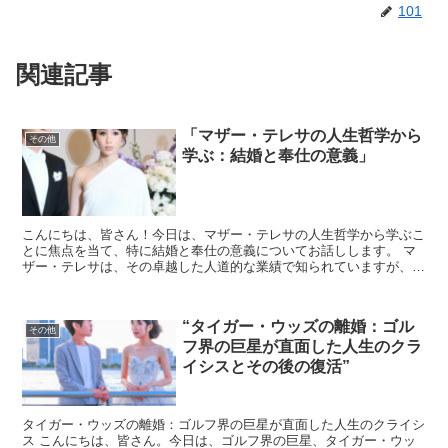
101
関連記事
「マザー・テレサの人生哲学から
その他
学ぶ：結婚と奉仕の意義」
こんにちは、皆さん！今日は、マザー・テレサの人生哲学から学ぶこ
とに焦点を当て、特に結婚と奉仕の意義についてお話しします。 マ
ザー・テレサは、その卓越した人道的な業績で知られていますが、彼
女の言葉や行動からは、日常生活においても大切な教訓を学...
“タイガー・ウッズの離婚：ゴル
その他
フ界の巨星が直面した人生のクラ
イシスとその後の復活”
タイガー・ウッズの離婚：ゴルフ界の巨星が直面した人生のクライシ
ス こんにちは、皆さん。今日は、ゴルフ界の巨星、タイガー・ウッ