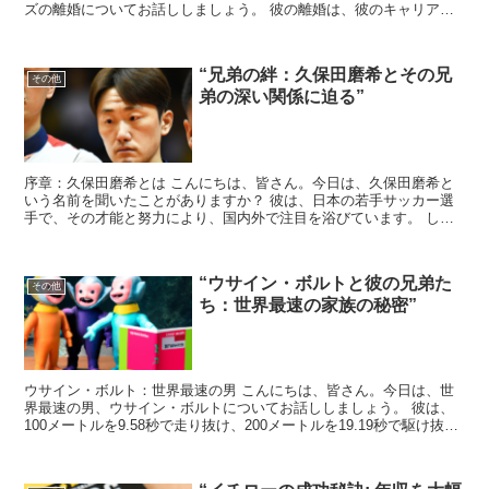
ズの離婚についてお話ししましょう。 彼の離婚は、彼のキャリアに
大きな影響を与えました。しかし、彼はその後、どのように...
“兄弟の絆：久保田磨希とその兄
その他
弟の深い関係に迫る”
序章：久保田磨希とは こんにちは、皆さん。今日は、久保田磨希と
いう名前を聞いたことがありますか？ 彼は、日本の若手サッカー選
手で、その才能と努力により、国内外で注目を浴びています。 しか
し、彼の成功は、彼だけのものではありません。彼の背後に...
“ウサイン・ボルトと彼の兄弟た
その他
ち：世界最速の家族の秘密”
ウサイン・ボルト：世界最速の男 こんにちは、皆さん。今日は、世
界最速の男、ウサイン・ボルトについてお話ししましょう。 彼は、
100メートルを9.58秒で走り抜け、200メートルを19.19秒で駆け抜け
た男です。 驚異的なスピードで、彼の名前...