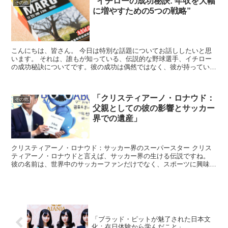
“イチローの成功秘訣: 年収を大幅
その他
に増やすための5つの戦略”
こんにちは、皆さん。 今日は特別な話題についてお話ししたいと思
います。 それは、誰もが知っている、伝説的な野球選手、イチロー
の成功秘訣についてです。彼の成功は偶然ではなく、彼が持っていた
特定の戦略によるものです。 これらの戦略は、私たちが自...
「クリスティアーノ・ロナウド：
その他
父親としての彼の影響とサッカー
界での遺産」
クリスティアーノ・ロナウド：サッカー界のスーパースター クリス
ティアーノ・ロナウドと言えば、サッカー界の生ける伝説ですね。
彼の名前は、世界中のサッカーファンだけでなく、スポーツに興味が
ない人々にも知られています。 ロナウドは、その卓越した...
「ブラッド・ピットが魅了された日本文
化：在日体験から学んだこと」