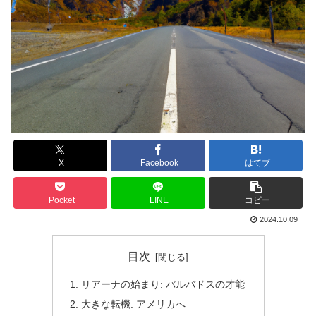
X
Facebook
はてブ
Pocket
LINE
コピー
2024.10.09
目次
リアーナの始まり: バルバドスの才能
大きな転機: アメリカへ