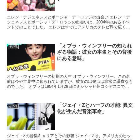
エレン・デジェネレスとポーシャ・デ・ロッシの出会い エレン・デ
ジェネレスとポーシャ・デ・ロッシの出会いは、2004年のあるイベ
ントでのことでした。 エレンはすでにアメリカのテレビ界で広く知
られる存在であり、そのユーモアとキャラクターで多くの...
「オプラ・ウィンフリーの知られ
その他
ざる物語：彼女の本名とその背後
にある意味」
オプラ・ウィンフリーの初期の人生 オプラ・ウィンフリー、この名
前は今や世界中に知られていますが、彼女の出発点は非常に謙虚なも
のでした。 オプラは1954年1月29日にミシシッピ州コシアスコで生
まれました。 彼女の生い立ちは決して容易なもので...
「ジェイ・Zとハーフの才能: 異文
その他
化が生んだ音楽革命」
ジェイ・Zの音楽キャリアとその影響 ジェイ・Zは、アメリカのヒッ