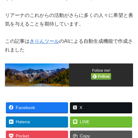
リアーナのこれからの活動がさらに多くの人々に希望と勇
気を与えることを期待しています。
この記事は
きりんツール
のAIによる自動生成機能で作成さ
れました
Follow me!
Facebook
X
Hatena
LINE
Pocket
Copy