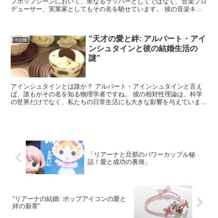
プホップシーンにおいて、単なるラッパーとしてではなく、音楽プロ
デューサー、実業家としてもその名を馳せています。 彼の音楽キャ
リアは1990年代に始まり、その独特なリリックと流れ...
“天才の愛と絆: アルバート・アイ
その他
ンシュタインと彼の結婚生活の
謎”
アインシュタインとは誰か？ アルバート・アインシュタインと言え
ば、誰もがその名を知る物理学者ですね。 彼の相対性理論は、科学
の世界だけでなく、私たちの日常生活にも大きな影響を与えていま
す。 しかし、彼の私生活、特に結婚生活は、多くの人にとっ...
「リアーナと旦那のパワーカップル秘
話！愛と成功の裏側」
“リアーナの結婚: ポップアイコンの愛と
絆の新章”