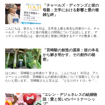
「チャールズ・ディケンズと彼の
その他
母親：文学における影響と愛の複
雑な絆」
こんにちは、皆さん！今日は、文学史上最も有名な作家の一人、チャ
ールズ・ディケンズと彼の母親との関係についてお話しします。 デ
ィケンズの作品には、彼の生涯と密接に関連するテーマが数多く散り
ばめられていますが、特に家族関係は彼の作品に大きな影響...
「宮崎駿の創造の源泉：彼の本名
その他
から解き明かす、その創作の秘
密」
はじめに：宮崎駿とは何者か？ 皆さん、こんにちは！ 今日は、アニ
メーションの巨匠、宮崎駿さんの創造の源泉について深掘りしていき
たいと思います。 宮崎駿さんと言えば、『となりのトトロ』や『千
と千尋の神隠し』など、世界中で愛される作品を数多く生...
“エレン・デジェネレスの結婚物
その他
語：愛と笑いのパートナーシッ
プ”