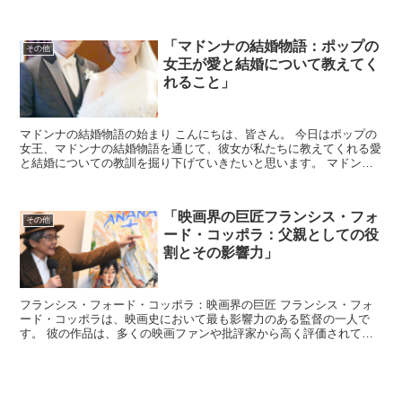
用いることで知られています。 また、彼の作品には西...
「マドンナの結婚物語：ポップの
その他
女王が愛と結婚について教えてく
れること」
マドンナの結婚物語の始まり こんにちは、皆さん。 今日はポップの
女王、マドンナの結婚物語を通じて、彼女が私たちに教えてくれる愛
と結婚についての教訓を掘り下げていきたいと思います。 マドンナ
はそのキャリアを通じて、常に自己表現と革新の象徴であ...
「映画界の巨匠フランシス・フォ
その他
ード・コッポラ：父親としての役
割とその影響力」
フランシス・フォード・コッポラ：映画界の巨匠 フランシス・フォ
ード・コッポラは、映画史において最も影響力のある監督の一人で
す。 彼の作品は、多くの映画ファンや批評家から高く評価されてい
ます。 特に「ゴッドファーザー」シリーズは、世界中で愛さ...