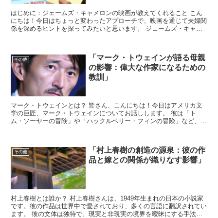
はじめに：ジェームズ・キャメロンの映画が教えてくれること こん
にちは！今日はちょっと変わったアプローチで、映画を通じて夫婦関
係を深めるヒントを探ってみたいと思います。 ジェームズ・キャメ
ロン監督の作品は、ただのエンターテイメント以上のものを...
「マーク・トウェインが語る母親
その他
の影響：偉大な作家になるための
教訓」
マーク・トウェインとは？ 皆さん、こんにちは！今日はアメリカ文
学の巨匠、マーク・トウェインについてお話しします。 彼は「ト
ム・ソーヤーの冒険」や「ハックルベリー・フィンの冒険」など、数
多くの名作を世に送り出した作家です。 しかし、彼の作品だ...
「村上春樹の創造の源泉：彼の作
その他
品と嫁との関係が織りなす影響」
村上春樹とは誰か？ 村上春樹さんは、1949年生まれの日本の小説家
です。彼の作品は世界中で愛されており、多くの言語に翻訳されてい
ます。 彼の文体は独特で、現実と非現実の境界を曖昧にする手法を