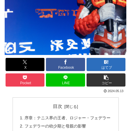
X
Facebook
はてブ
Pocket
LINE
コピー
2024.05.13
目次
序章：テニス界の王者、ロジャー・フェデラー
フェデラーの幼少期と母親の影響