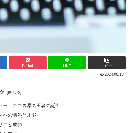
Pocket
LINE
コピー
2024.05.13
次
ラー：テニス界の王者の誕生
スへの情熱と才能
リアと成功