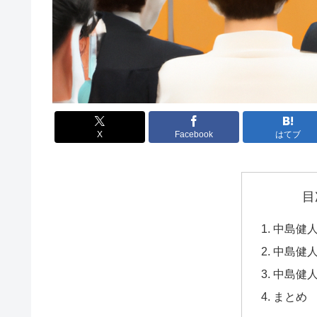
X
Facebook
はてブ
目
中島健
中島健
中島健
まとめ