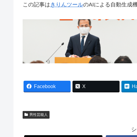
この記事は
きりんツール
のAIによる自動生成
Facebook
X
H
男性芸能人
シ