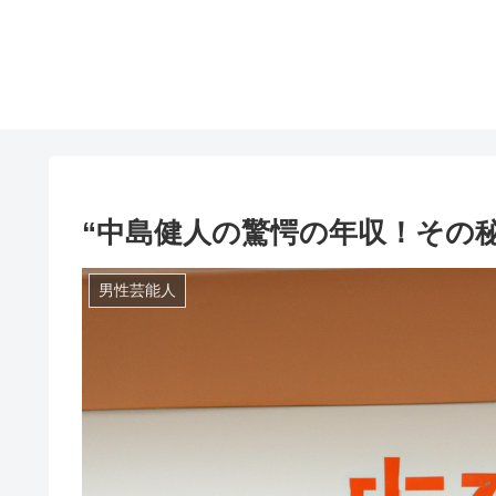
“中島健人の驚愕の年収！その
男性芸能人