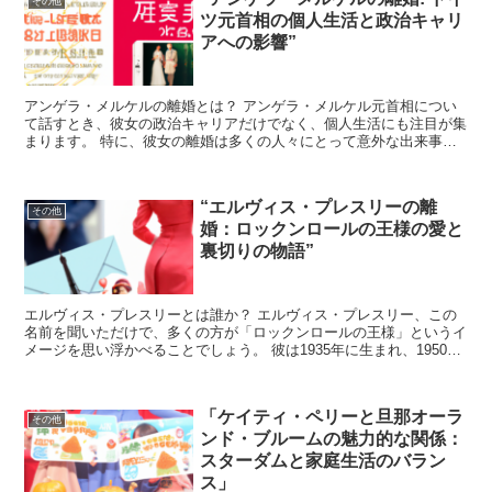
その他
ツ元首相の個人生活と政治キャリ
アへの影響”
アンゲラ・メルケルの離婚とは？ アンゲラ・メルケル元首相につい
て話すとき、彼女の政治キャリアだけでなく、個人生活にも注目が集
まります。 特に、彼女の離婚は多くの人々にとって意外な出来事で
した。 この記事では、メルケル元首相の離婚が彼女の個人...
“エルヴィス・プレスリーの離
その他
婚：ロックンロールの王様の愛と
裏切りの物語”
エルヴィス・プレスリーとは誰か？ エルヴィス・プレスリー、この
名前を聞いただけで、多くの方が「ロックンロールの王様」というイ
メージを思い浮かべることでしょう。 彼は1935年に生まれ、1950年
代から1970年代にかけて、音楽だけでなく、映...
「ケイティ・ペリーと旦那オーラ
その他
ンド・ブルームの魅力的な関係：
スターダムと家庭生活のバラン
ス」