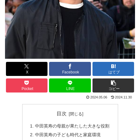
X
Facebook
はてブ
Pocket
LINE
コピー
2024.05.06
2024.11.30
目次
中田英寿の母親が果たした大きな役割
中田英寿の子ども時代と家庭環境