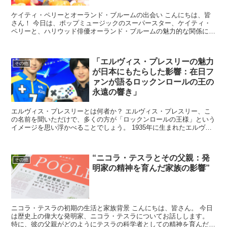
ケイティ・ペリーとオーランド・ブルームの出会い こんにちは、皆
さん！ 今日は、ポップミュージックのスーパースター、ケイティ・
ペリーと、ハリウッド俳優オーランド・ブルームの魅力的な関係につ
いてお話しします。 この二人がどのようにして出会い、素...
「エルヴィス・プレスリーの魅力
その他
が日本にもたらした影響：在日フ
ァンが語るロックンロールの王の
永遠の響き」
エルヴィス・プレスリーとは何者か？ エルヴィス・プレスリー、こ
の名前を聞いただけで、多くの方が「ロックンロールの王様」という
イメージを思い浮かべることでしょう。 1935年に生まれたエルヴィ
スは、1950年代から1970年代にかけて、アメリ...
“ニコラ・テスラとその父親：発
その他
明家の精神を育んだ家族の影響”
ニコラ・テスラの初期の生活と家族背景 こんにちは、皆さん。 今日
は歴史上の偉大な発明家、ニコラ・テスラについてお話しします。
特に、彼の父親がどのようにテスラの科学者としての精神を育んだの