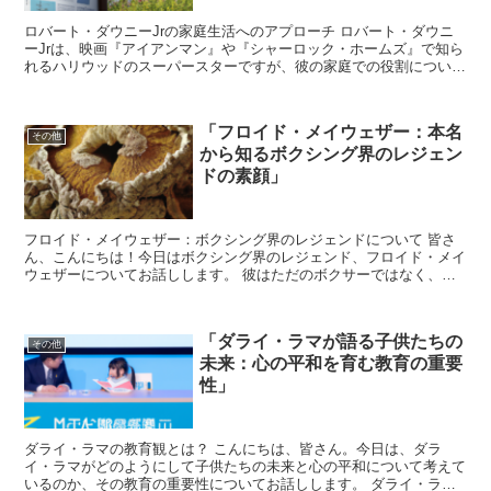
ロバート・ダウニーJrの家庭生活へのアプローチ ロバート・ダウニ
ーJrは、映画『アイアンマン』や『シャーロック・ホームズ』で知ら
れるハリウッドのスーパースターですが、彼の家庭での役割について
はあまり知られていません。 彼は二人の子供、息子の...
「フロイド・メイウェザー：本名
その他
から知るボクシング界のレジェン
ドの素顔」
フロイド・メイウェザー：ボクシング界のレジェンドについて 皆さ
ん、こんにちは！今日はボクシング界のレジェンド、フロイド・メイ
ウェザーについてお話しします。 彼はただのボクサーではなく、ス
ポーツ界全体を代表するアイコンの一人です。 彼の戦績、...
「ダライ・ラマが語る子供たちの
その他
未来：心の平和を育む教育の重要
性」
ダライ・ラマの教育観とは？ こんにちは、皆さん。今日は、ダラ
イ・ラマがどのようにして子供たちの未来と心の平和について考えて
いるのか、その教育の重要性についてお話しします。 ダライ・ラマ