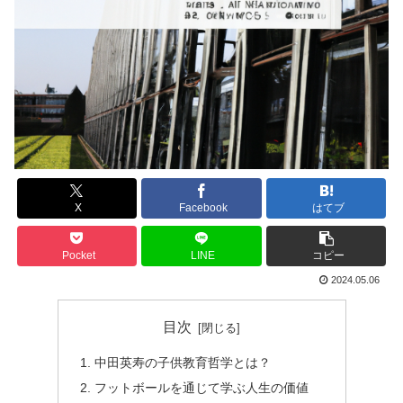
X
Facebook
はてブ
Pocket
LINE
コピー
2024.05.06
目次
中田英寿の子供教育哲学とは？
フットボールを通じて学ぶ人生の価値