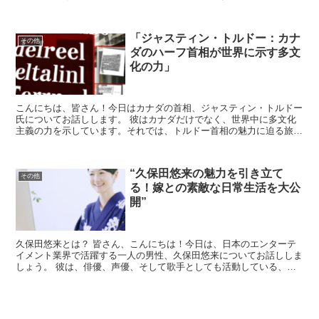
は、世界的に尊敬される精神的リーダーであり、彼の教えは多...
「ジャスティン・トルドー：カナ
その他
ダのハーフ首相が世界に示す多文
化の力」
こんにちは、皆さん！今日はカナダの首相、ジャスティン・トルドー
氏についてお話しします。 彼はカナダだけでなく、世界中に多文化
主義の力を示しています。それでは、トルドー首相の魅力に迫る旅を
始めましょう。 ジャスティン・トルドーの背景 ジャステ...
“久保田悠来の魅力を引き立て
その他
る！嫁との素敵な日常生活を大公
開”
久保田悠来とは？ 皆さん、こんにちは！今日は、日本のエンターテ
イメント業界で活躍する一人の男性、久保田悠来についてお話ししま
しょう。 彼は、俳優、声優、そして歌手としても活動している、ま
さにマルチタレントな人物です。 久保田悠来の魅力とは？...