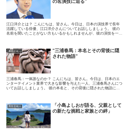
の名演技に迫る”
江口洋介とは？ こんにちは、皆さん。今日は、日本の演技界で長年
活躍している俳優、江口洋介さんについてお話ししましょう。 彼の
名前を聞いたことがない方もいるかもしれませんが、彼の演技を一度
見たら、きっと忘れられないでしょう。 江口洋介さんは、...
“三浦春馬：本名とその背後に隠
男性芸能人
された物語”
三浦春馬：一体誰なのか？ こんにちは、皆さん。今日は、日本のエ
ンターテイメント業界で大きな影響を与えた一人、三浦春馬さんにつ
いてお話ししましょう。 彼の本名と、その背後に隠された物語につ
いて深掘りしていきます。 三浦春馬：本名とは？ まず始...
「小島よしおが語る、父親として
男性芸能人
の新たな挑戦と家族との絆」