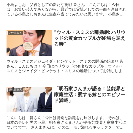
小島よしお、父親としての新たな挑戦 皆さん、こんにちは！今日
は、お笑い芸人でありながら、最近では父親としての一面も注目され
ている小島よしおさんに焦点を当ててみたいと思います。 小島さん
と言えば、「そんなの関係ねぇ！」のフレーズでお馴染みです...
“ウィル・スミスの離婚劇: ハリウ
男性芸能人
ッドの黄金カップルが終焉を迎え
る時”
ウィル・スミスとジェイダ・ピンケット・スミスの関係の始まり 皆
さん、こんにちは！ 今日はハリウッドの有名なカップル、ウィル・
スミスとジェイダ・ピンケット・スミスの離婚についてお話ししま
す。 この二人の関係は、1995年に始まりました。 ウィ...
「明石家さんまが語る！芸能界と
男性芸能人
家庭生活：愛する嫁とのエピソー
ド満載」
こんにちは、皆さん！今日は特別な話題をお届けします。 それは、
日本のテレビ界の巨星、明石家さんまさんが語る芸能界と家庭生活に
ついてです。 さんまさんは、そのユーモア溢れるキャラクターで多
くの人々を魅了してきましたが、今回は少し違った一面、愛...