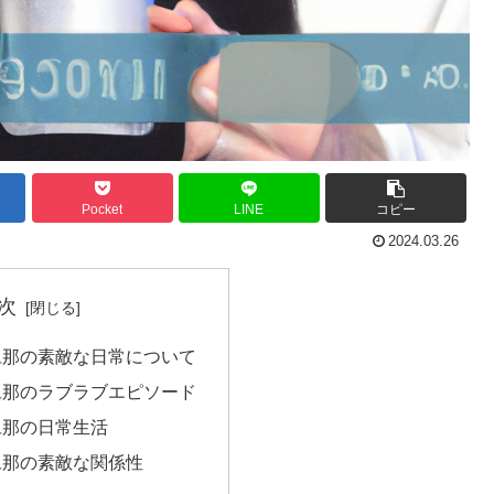
Pocket
LINE
コピー
2024.03.26
次
旦那の素敵な日常について
旦那のラブラブエピソード
旦那の日常生活
旦那の素敵な関係性