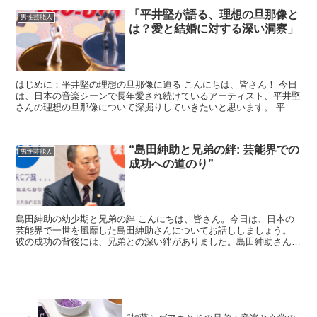
「平井堅が語る、理想の旦那像と
男性芸能人
は？愛と結婚に対する深い洞察」
はじめに：平井堅の理想の旦那像に迫る こんにちは、皆さん！ 今日
は、日本の音楽シーンで長年愛され続けているアーティスト、平井堅
さんの理想の旦那像について深掘りしていきたいと思います。 平井
堅さんは、その独特な歌声と深い歌詞で多くのファンを魅...
“島田紳助と兄弟の絆: 芸能界での
男性芸能人
成功への道のり”
島田紳助の幼少期と兄弟の絆 こんにちは、皆さん。今日は、日本の
芸能界で一世を風靡した島田紳助さんについてお話ししましょう。
彼の成功の背後には、兄弟との深い絆がありました。島田紳助さん
は、大阪の貧しい家庭に生まれ、幼少期から困難に立ち向かっ...