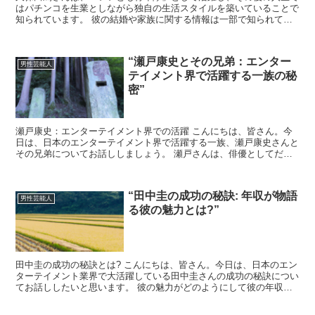
はパチンコを生業としながら独自の生活スタイルを築いていることで
知られています。 彼の結婚や家族に関する情報は一部で知られてい
ますが、子供についての具体的な情報はほとんど公表されて...
“瀬戸康史とその兄弟：エンター
男性芸能人
テイメント界で活躍する一族の秘
密”
瀬戸康史：エンターテイメント界での活躍 こんにちは、皆さん。今
日は、日本のエンターテイメント界で活躍する一族、瀬戸康史さんと
その兄弟についてお話ししましょう。 瀬戸さんは、俳優としてだけ
でなく、モデルや声優としても活躍しています。彼の才能は...
“田中圭の成功の秘訣: 年収が物語
男性芸能人
る彼の魅力とは?”
田中圭の成功の秘訣とは? こんにちは、皆さん。今日は、日本のエン
ターテイメント業界で大活躍している田中圭さんの成功の秘訣につい
てお話ししたいと思います。 彼の魅力がどのようにして彼の年収に
反映されているのか、一緒に見ていきましょう。 田中圭...