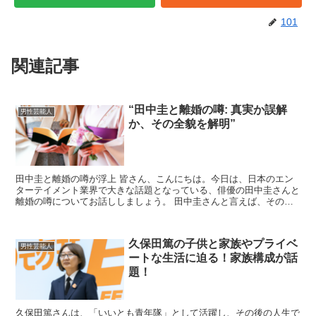
101
関連記事
“田中圭と離婚の噂: 真実か誤解
男性芸能人
か、その全貌を解明”
田中圭と離婚の噂が浮上 皆さん、こんにちは。今日は、日本のエン
ターテイメント業界で大きな話題となっている、俳優の田中圭さんと
離婚の噂についてお話ししましょう。 田中圭さんと言えば、その独
特な魅力と演技力で多くのドラマや映画に出演し、幅広い年...
久保田篤の子供と家族やプライベ
男性芸能人
ートな生活に迫る！家族構成が話
題！
久保田篤さんは、「いいとも青年隊」として活躍し、その後の人生で