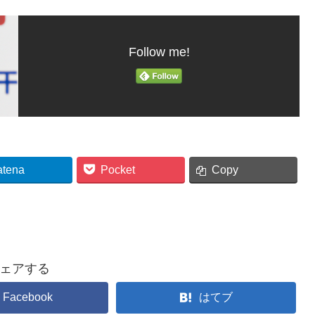
Follow me!
atena
Pocket
Copy
ェアする
Facebook
はてブ