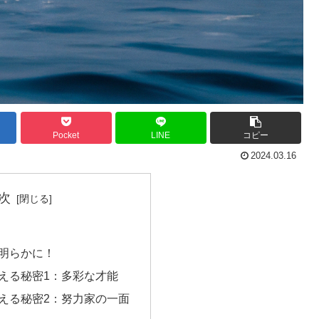
Pocket
LINE
コピー
2024.03.16
次
明らかに！
える秘密1：多彩な才能
える秘密2：努力家の一面