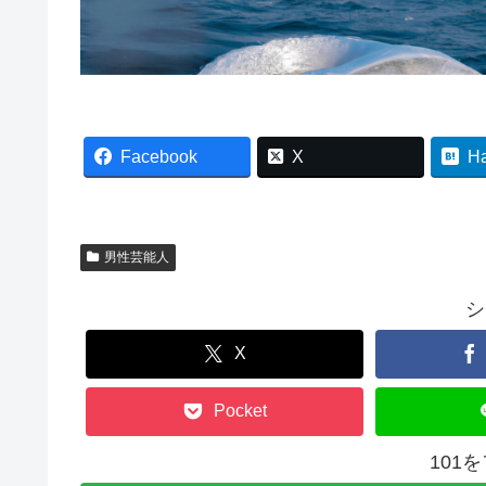
Facebook
X
H
男性芸能人
シ
X
Pocket
101