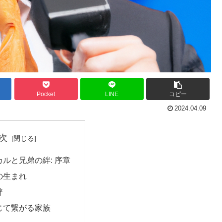
Pocket
LINE
コピー
2024.04.09
次
ルと兄弟の絆: 序章
の生まれ
絆
じて繋がる家族