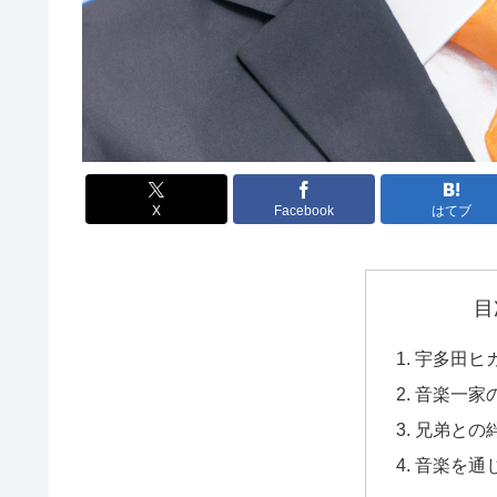
X
Facebook
はてブ
目
宇多田ヒカ
音楽一家
兄弟との
音楽を通