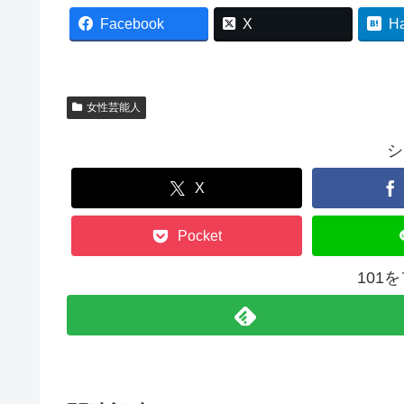
Facebook
X
H
女性芸能人
シ
X
Pocket
101