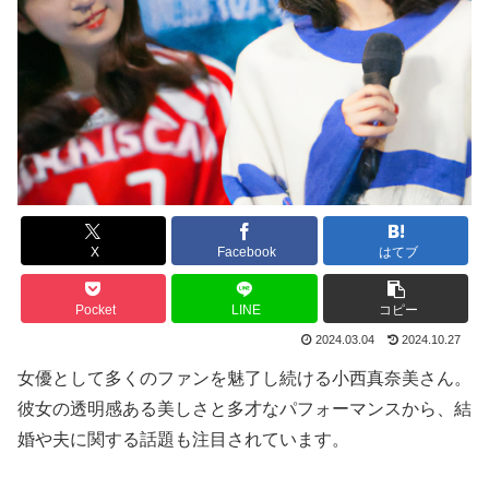
X
Facebook
はてブ
Pocket
LINE
コピー
2024.03.04
2024.10.27
女優として多くのファンを魅了し続ける小西真奈美さん。
彼女の透明感ある美しさと多才なパフォーマンスから、結
婚や夫に関する話題も注目されています。