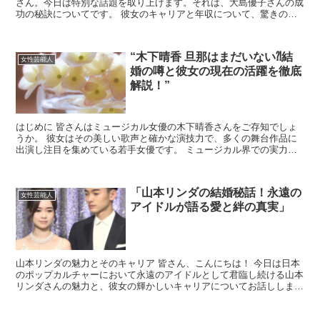
さん。今日は特別な話題を取り上げます。それは、大島優子さんの成
功の秘訣についてです。 彼女のキャリアと年収について、驚きの真
実をお伝えします。 大島優子のキャリアの始まり 大...
“木下晴香 旦那はまだいない⁈結
女性芸能人
婚の噂と彼女の現在の活躍を徹底
解説！”
はじめに 皆さんはミュージカル女優の木下晴香さんをご存知でしょ
うか。 彼女はその美しい歌声と確かな演技力で、多くの舞台作品に
出演し注目を集めている若手女優です。 ミュージカル界での実力は
もちろん、透明感あるルックスも魅力で、多くのファンを惹...
「山本リンダの結婚秘話！永遠の
女性芸能人
アイドルが語る愛と絆の真実」
山本リンダの魅力とそのキャリア 皆さん、こんにちは！ 今日は日本
のポップカルチャーにおいて永遠のアイドルとして君臨し続ける山本
リンダさんの魅力と、彼女の輝かしいキャリアについてお話ししま
す。 山本リンダさんと言えば、そのパワフルな歌声とキャ...