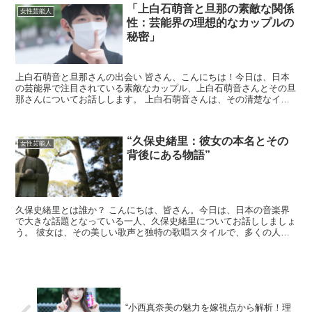
「上白石萌音と旦那の素敵な関係
女性芸能人
性：芸能界の理想的なカップルの
秘密」
上白石萌音と旦那さんの出会い 皆さん、こんにちは！今日は、日本
の芸能界で注目されている素敵なカップル、上白石萌音さんとその旦
那さんについてお話しします。 上白石萌音さんは、その清楚なイメ
ージと才能あふれる演技で多くのファンを魅了していますが...
“久保史緒里：彼女の本名とその
女性芸能人
背後にある物語”
久保史緒里とは誰か？ こんにちは、皆さん。今日は、日本の音楽界
で大きな話題となっている一人、久保史緒里についてお話ししましょ
う。 彼女は、その美しい歌声と独特の歌唱スタイルで、多くの人々
を魅了しています。 久保史緒里の本名とその由来 久保史...
“小西真奈美の魅力を嫁視点から解析！理