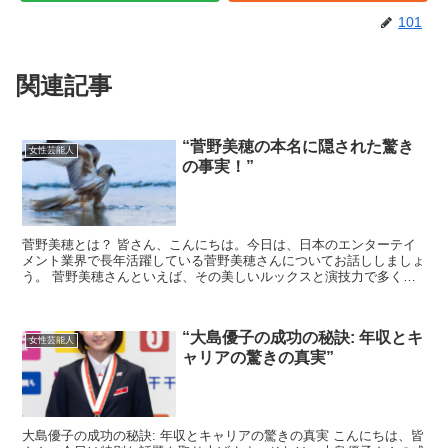
101
関連記事
“菅野美穂の本名に隠された驚き
女性芸能人
の事実！”
菅野美穂とは？ 皆さん、こんにちは。今日は、日本のエンターテイ
メント業界で長年活躍している菅野美穂さんについてお話ししましょ
う。 菅野美穂さんといえば、その美しいルックスと演技力で多くの
人々を魅了してきました。しかし、彼女の本名についてはあ...
“大島優子の成功の秘訣: 年収とキ
女性芸能人
ャリアの驚きの真実”
大島優子の成功の秘訣: 年収とキャリアの驚きの真実 こんにちは、皆