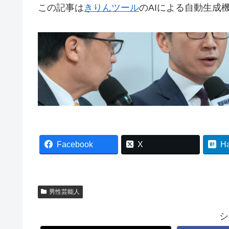
この記事は
きりんツール
のAIによる自動生成
Facebook
X
H
男性芸能人
シ