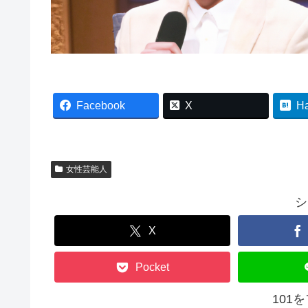
Facebook
X
H
女性芸能人
シ
X
Pocket
101