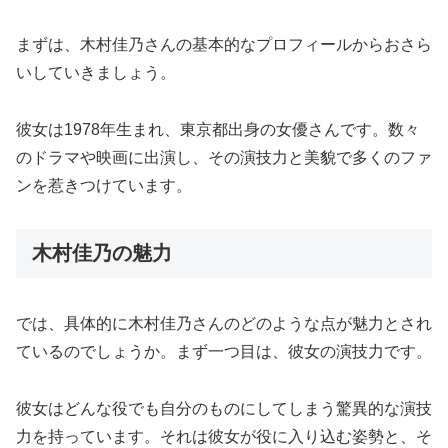
まずは、木村佳乃さんの基本的なプロフィールからおさら
いしていきましょう。
彼女は1978年生まれ、東京都出身の女優さんです。数々
のドラマや映画に出演し、その演技力と美貌で多くのファ
ンを惹きつけています。
木村佳乃の魅力
では、具体的に木村佳乃さんのどのような点が魅力とされ
ているのでしょうか。まず一つ目は、彼女の演技力です。
彼女はどんな役でも自分のものにしてしまう驚異的な演技
力を持っています。それは彼女が役に入り込む姿勢と、そ