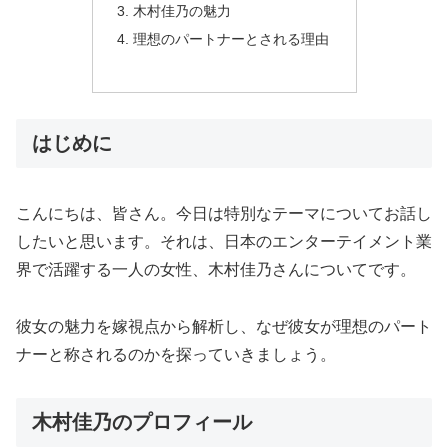
木村佳乃の魅力
理想のパートナーとされる理由
はじめに
こんにちは、皆さん。今日は特別なテーマについてお話し
したいと思います。それは、日本のエンターテイメント業
界で活躍する一人の女性、木村佳乃さんについてです。
彼女の魅力を嫁視点から解析し、なぜ彼女が理想のパート
ナーと称されるのかを探っていきましょう。
木村佳乃のプロフィール