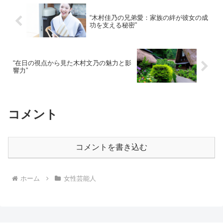
“木村佳乃の兄弟愛：家族の絆が彼女の成
功を支える秘密”
“在日の視点から見た木村文乃の魅力と影
響力”
コメント
コメントを書き込む
ホーム
女性芸能人