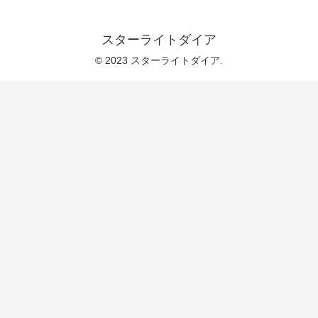
スターライトダイア
© 2023 スターライトダイア.