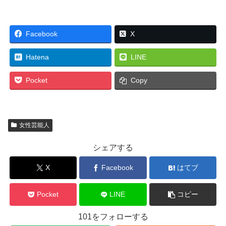
Facebook
X
Hatena
LINE
Pocket
Copy
女性芸能人
シェアする
X
Facebook
はてブ
Pocket
LINE
コピー
101をフォローする