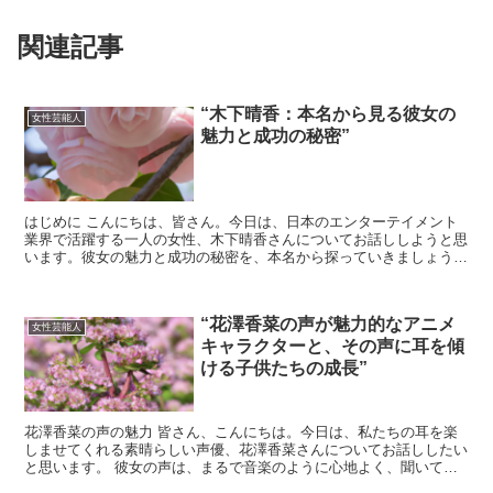
関連記事
“木下晴香：本名から見る彼女の
女性芸能人
魅力と成功の秘密”
はじめに こんにちは、皆さん。今日は、日本のエンターテイメント
業界で活躍する一人の女性、木下晴香さんについてお話ししようと思
います。彼女の魅力と成功の秘密を、本名から探っていきましょう。
木下晴香のプロフィール まずは、基本的なプロフィール...
“花澤香菜の声が魅力的なアニメ
女性芸能人
キャラクターと、その声に耳を傾
ける子供たちの成長”
花澤香菜の声の魅力 皆さん、こんにちは。今日は、私たちの耳を楽
しませてくれる素晴らしい声優、花澤香菜さんについてお話ししたい
と思います。 彼女の声は、まるで音楽のように心地よく、聞いてい
るだけで幸せな気分になれます。 花澤香菜さんの声は、そ...