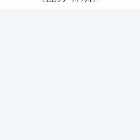
© 2023 スターライトダイア.