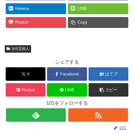
Hatena
LINE
Pocket
Copy
女性芸能人
シェアする
X
Facebook
はてブ
Pocket
LINE
コピー
101をフォローする
101