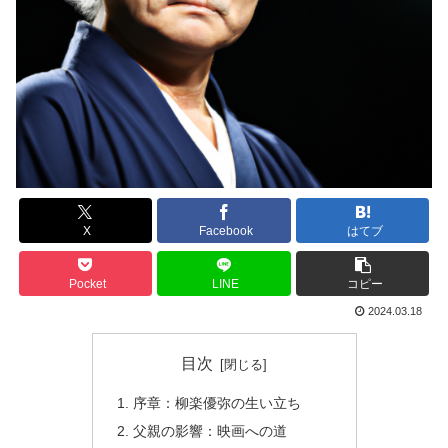
X
Facebook
はてブ
Pocket
LINE
コピー
2024.03.18
目次
序章：柳楽優弥の生い立ち
父親の影響：映画への道