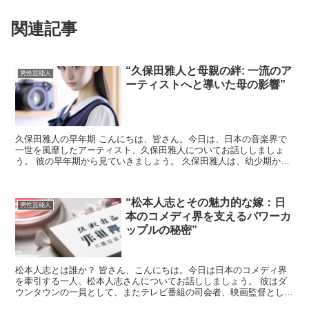
関連記事
“久保田雅人と母親の絆: 一流のア
男性芸能人
ーティストへと導いた母の影響”
久保田雅人の早年期 こんにちは、皆さん。今日は、日本の音楽界で
一世を風靡したアーティスト、久保田雅人についてお話ししましょ
う。 彼の早年期から見ていきましょう。 久保田雅人は、幼少期から
音楽に囲まれて育ちました。彼の母親は、彼が音楽の道を歩...
“松本人志とその魅力的な嫁：日
男性芸能人
本のコメディ界を支えるパワーカ
ップルの秘密”
松本人志とは誰か？ 皆さん、こんにちは。今日は日本のコメディ界
を牽引する一人、松本人志さんについてお話ししましょう。 彼はダ
ウンタウンの一員として、またテレビ番組の司会者、映画監督として
も活躍しています。 彼のユーモラスなキャラクターと鋭い...