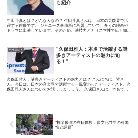
も紹介
生田斗真とは？どんな人なの？ 生田斗真さんは、日本の芸能界で活
躍する俳優です。 ジャニーズ事務所に所属していて、多くの映画や
ドラマに出演しています。そのため、演技力とカリスマ性で広く知ら
れている俳優です。 彼の出演する作品はさまざまで、感動...
“久保田雅人：本名で活躍する謎
男性芸能人
多きアーティストの魅力に迫
る！”
久保田雅人：謎多きアーティストの魅力とは？ こんにちは、皆さ
ん。今日は、日本の音楽界で活躍する一風変わったアーティスト、久
保田雅人さんについてお話ししましょう。 久保田さんは、本名で活
動する珍しいアーティストで、その謎多き魅力が多くのファン...
“柳楽優弥の在日体験：多文化共生の可能
性と課題”