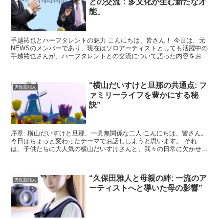
との交流：多文化が生む新たな才
能」
手越祐也とハーフタレントの魅力 こんにちは、皆さん！ 今日は、元
NEWSのメンバーであり、現在はソロアーティストとしても活躍中の
手越祐也さんが、ハーフタレントとの交流について語った内容をお届
けします。 多文化の背景を持つタレントたちとの交流...
“横山だいすけと旦那の共通点: フ
男性芸能人
ァミリーライフを豊かにする秘
訣”
序章: 横山だいすけと旦那、一見無関係な二人 こんにちは、皆さん。
今日はちょっと変わったテーマでお話ししようと思います。 それ
は、子供たちに大人気の横山だいすけさんと、我々の日常に欠かせな
い存在である旦那さんの共通点についてです。 「え、横...
“久保田雅人と母親の絆: 一流のア
男性芸能人
ーティストへと導いた母の影響”