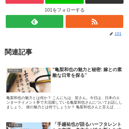
101をフォローする
101
関連記事
“亀梨和也の魅力と秘密: 嫁との素
男性芸能人
敵な日常を探る”
亀梨和也の魅力とは何か？ こんにちは、皆さん。今日は、日本のエ
ンターテイメント界で大活躍している亀梨和也さんについてお話しし
ましょう。 彼の魅力とは何でしょうか？ 亀梨和也さんと言えば、そ
の端正なルックスと、多彩な才能が思い浮かびますよね。...
「手越祐也が語るハーフタレント
男性芸能人