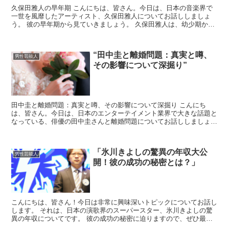
久保田雅人の早年期 こんにちは、皆さん。今日は、日本の音楽界で
一世を風靡したアーティスト、久保田雅人についてお話ししましょ
う。 彼の早年期から見ていきましょう。 久保田雅人は、幼少期から
音楽に囲まれて育ちました。彼の母親は、彼が音楽の道を歩...
“田中圭と離婚問題：真実と噂、
男性芸能人
その影響について深掘り”
田中圭と離婚問題：真実と噂、その影響について深掘り こんにち
は、皆さん。今日は、日本のエンターテイメント業界で大きな話題と
なっている、俳優の田中圭さんと離婚問題についてお話ししましょ
う。 田中圭とは？ まずは、田中圭さんについて少し説明しま...
「氷川きよしの驚異の年収大公
男性芸能人
開！彼の成功の秘密とは？」
こんにちは、皆さん！今日は非常に興味深いトピックについてお話し
します。 それは、日本の演歌界のスーパースター、氷川きよしの驚
異の年収についてです。 彼の成功の秘密に迫りますので、ぜひ最後
までお付き合いくださいね！ 氷川きよしの年収はいくら？...