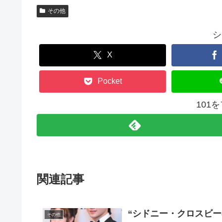
その他
シ
X
Pocket
101
関連記事
“シドニー・クロスビ
その他