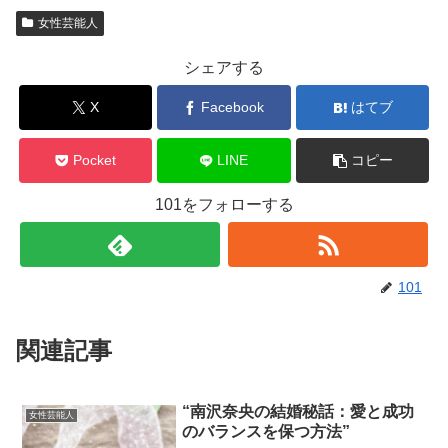
女性芸能人
シェアする
X
Facebook
はてブ
Pocket
LINE
コピー
101をフォローする
101
関連記事
“南沢奈央の結婚秘話：愛と成功
女性芸能人
のバランスを保つ方法”