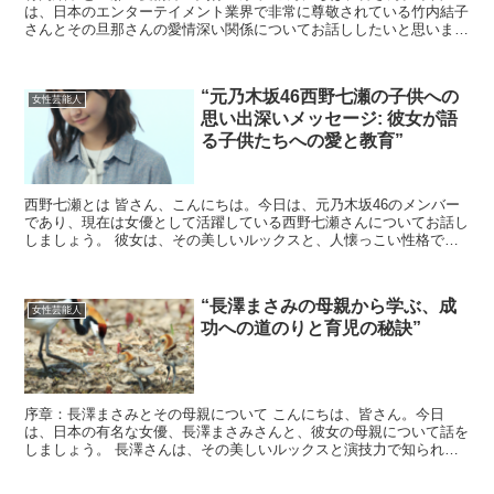
は、日本のエンターテイメント業界で非常に尊敬されている竹内結子
さんとその旦那さんの愛情深い関係についてお話ししたいと思いま
す。 彼らの関係は、多くの人々にとって理想的な結婚生活の象...
“元乃木坂46西野七瀬の子供への
女性芸能人
思い出深いメッセージ: 彼女が語
る子供たちへの愛と教育”
西野七瀬とは 皆さん、こんにちは。今日は、元乃木坂46のメンバー
であり、現在は女優として活躍している西野七瀬さんについてお話し
しましょう。 彼女は、その美しいルックスと、人懐っこい性格で多
くのファンを持つ一方で、子供たちへの深い愛情と教育に...
“長澤まさみの母親から学ぶ、成
女性芸能人
功への道のりと育児の秘訣”
序章：長澤まさみとその母親について こんにちは、皆さん。今日
は、日本の有名な女優、長澤まさみさんと、彼女の母親について話を
しましょう。 長澤さんは、その美しいルックスと演技力で知られて
いますが、その成功は彼女の母親の影響が大きいと言われてい...