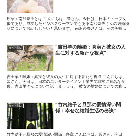
序章：南沢奈央とは こんにちは、皆さん。今日は、日本のトップ女
優であり、成功したビジネスウーマンでもある南沢奈央さんの結婚秘
話についてお話ししたいと思います。 南沢奈央さんは、その美貌と
演技力で数々の映画やドラマで主演を務め、多くの賞を受賞...
“吉田羊の離婚：真実と彼女の人
女性芸能人
生に対する新たな視点”
吉田羊の離婚：真実と彼女の人生に対する新たな視点 こんにちは、
皆さん。今日は、日本のエンターテイメント業界で非常に有名な女
優、吉田羊さんについて話しましょう。 彼女の離婚についての真実
と、その後の彼女の人生について新たな視点を提供したいと思...
“竹内結子と旦那の愛情深い関
女性芸能人
係：幸せな結婚生活の秘訣”
竹内結子と旦那の愛情深い関係：序章 こんにちは、皆さん。今日