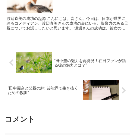
渡辺直美の成功の起源 こんにちは、皆さん。今日は、日本が世界に
誇るコメディアン、渡辺直美さんの成功の裏にいる、影響力のある母
親についてお話ししたいと思います。 渡辺さんの成功は、彼女の才
能と努力だけでなく、母親の影響が大きいと言われています...
“田中圭の魅力を再発見！在日ファンが語
る彼の魅力とは？”
“田中麗奈と父親の絆: 芸能界で生き抜く
ための教訓”
コメント