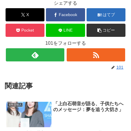
シェアする
X
Facebook
はてブ
Pocket
LINE
コピー
101をフォローする
101
関連記事
「上白石萌音が語る、子供たちへ
女性芸能人
のメッセージ：夢を追う大切さ」