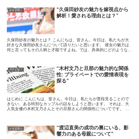
“久保田紗友の魅力を嫁視点から
女性芸能人
解析！愛される理由とは？”
久保田紗友の魅力とは？ こんにちは、皆さん。今日は、私たちが大
好きな久保田紗友さんについて語りたいと思います。 彼女の魅力は
何と言ってもその人柄と才能ですよね。では、具体的にどのような点
が魅力とされているのでしょうか。 久保田紗友の人柄の魅...
“木村文乃と旦那の魅力的な関係
女性芸能人
性: プライベートでの愛情表現を
探る”
はじめに こんにちは、皆さん。今日は、私たちが普段見ることので
きない、ある特別なカップルの話をしようと思います。 それは、大
人気女優の木村文乃さんとその旦那さんの関係性についてです。 木
村文乃と旦那の出会い まずは、彼らの出会いから始めまし...
“渡辺直美の成功の裏にいる、影
女性芸能人
響力のある母親について”