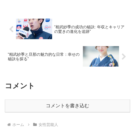
“相武紗季の成功の秘訣: 年収とキャリア
の驚きの進化を追跡”
“相武紗季と旦那の魅力的な日常：幸せの
秘訣を探る”
コメント
コメントを書き込む
ホーム
女性芸能人