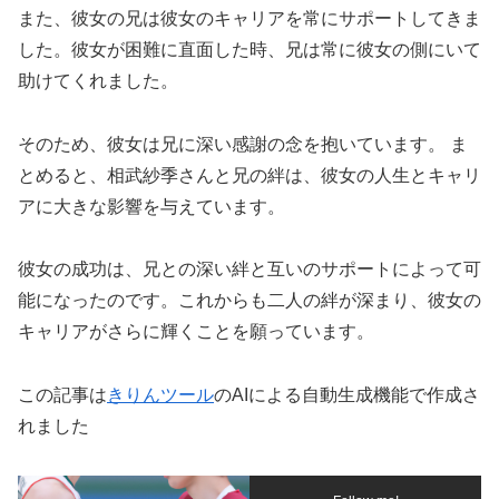
また、彼女の兄は彼女のキャリアを常にサポートしてきま
した。彼女が困難に直面した時、兄は常に彼女の側にいて
助けてくれました。
そのため、彼女は兄に深い感謝の念を抱いています。 ま
とめると、相武紗季さんと兄の絆は、彼女の人生とキャリ
アに大きな影響を与えています。
彼女の成功は、兄との深い絆と互いのサポートによって可
能になったのです。これからも二人の絆が深まり、彼女の
キャリアがさらに輝くことを願っています。
この記事は
きりんツール
のAIによる自動生成機能で作成さ
れました