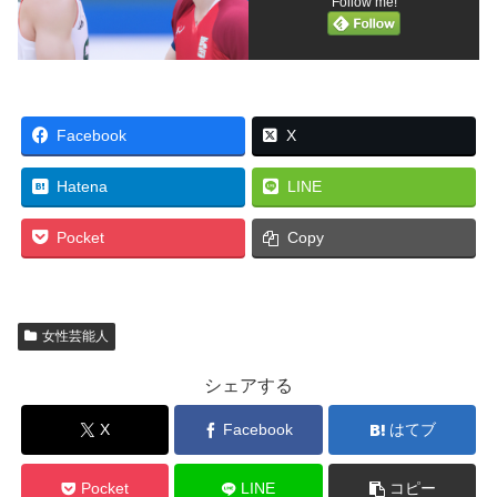
Follow me!
Facebook
X
Hatena
LINE
Pocket
Copy
女性芸能人
シェアする
X
Facebook
はてブ
Pocket
LINE
コピー