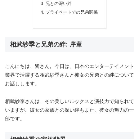
兄との深い絆
プライベートでの兄弟関係
相武紗季と兄弟の絆: 序章
こんにちは、皆さん。今日は、日本のエンターテイメント
業界で活躍する相武紗季さんと彼女の兄弟との絆について
お話しします。
相武紗季さんは、その美しいルックスと演技力で知られて
いますが、彼女の家族との深い絆もまた、彼女の魅力の一
部です。