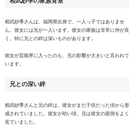
相武紗季の家族背景
相武紗季さんは、福岡県出身で、一人っ子ではありませ
ん。彼女には兄が一人います。彼女の家族は非常に仲が良
く、特に兄との絆は深いものがあります。
彼女が芸能界に入ったのも、兄の影響が大きいと言われて
います。
兄との深い絆
相武紗季さんと兄の絆は、彼女がまだ子供だった頃から形
成されていました。彼女が幼い頃、兄は彼女の面倒をよく
見ていました。