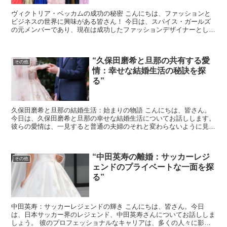
ヴィクトリア・ベッカムの成功の秘密 こんにちは、ファッションと
ビジネスの世界に興味がある皆さん！ 今日は、スパイス・ガールズ
の元メンバーであり、現在は成功したファッションデザイナーとして
知られるヴィクトリア・ベッカムに焦点を当ててみたいと思...
“久保田磨希と旦那の共有する愛
その他
情：幸せな結婚生活の秘訣を探
る”
久保田磨希と旦那の結婚生活：始まりの物語 こんにちは、皆さん。
今日は、久保田磨希と旦那の幸せな結婚生活についてお話しします。
彼らの愛情は、一見すると普通の夫婦のそれと変わらないように見え
ますが、実はその背後には深い絆と共有される秘訣があり...
“中田英寿の離婚：サッカーレジ
その他
ェンドのプライベートな一面を探
る”
中田英寿：サッカーレジェンドの輝き こんにちは、皆さん。今日
は、日本サッカー界のレジェンド、中田英寿さんについてお話ししま
しょう。 彼のプロフェッショナルなキャリアは、多くの人々に影響