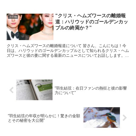
を与え、彼のプレースタイルは数多くの若者たちに夢を与えま...
“クリス・ヘムズワースの離婚報
その他
道：ハリウッドのゴールデンカッ
プルの終焉か？”
クリス・ヘムズワースの離婚報道について 皆さん、こんにちは！今
日は、ハリウッドのゴールデンカップルとして知られるクリス・ヘム
ズワースと彼の妻に関する最新のニュースについてお話しします。
最近、彼らの離婚報道が世間を騒がせていますが、これが真...
“羽生結弦：在日ファンの熱狂と彼の影響
力について”
“羽生結弦の年収が明らかに！驚きの金額
とその秘密を大公開”