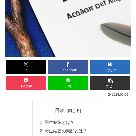
X
Facebook
はてブ
Pocket
LINE
コピー
2024.05.03
目次
羽生結弦とは？
羽生結弦の素顔とは？