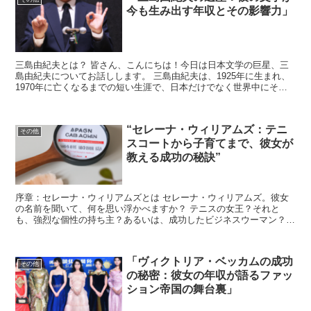
今も生み出す年収とその影響力」
三島由紀夫とは？ 皆さん、こんにちは！今日は日本文学の巨星、三
島由紀夫についてお話しします。 三島由紀夫は、1925年に生まれ、
1970年に亡くなるまでの短い生涯で、日本だけでなく世界中にその
名を知られる作家となりました。 彼の作品は、美学...
“セレーナ・ウィリアムズ：テニ
その他
スコートから子育てまで、彼女が
教える成功の秘訣”
序章：セレーナ・ウィリアムズとは セレーナ・ウィリアムズ。彼女
の名前を聞いて、何を思い浮かべますか？ テニスの女王？それと
も、強烈な個性の持ち主？あるいは、成功したビジネスウーマン？そ
れら全てが彼女を表しています。 彼女は、テニス界での成功...
「ヴィクトリア・ベッカムの成功
その他
の秘密：彼女の年収が語るファッ
ション帝国の舞台裏」